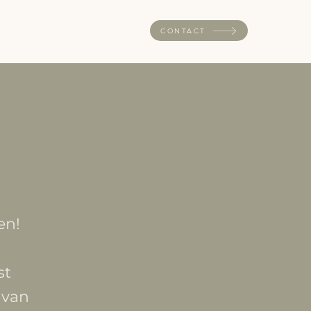
Projecten
Het team
CONTACT
en!
st
 van