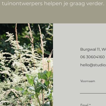
tuinontwerpers helpen je graag verder.
Burgwal 11, 
06 30604160
hello@studi
Voornaam
Email