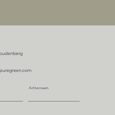
Woudenberg
opuregreen.com
Achternaam